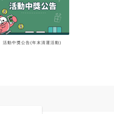
活動中獎公告(年末清運活動)
集Z幣換超