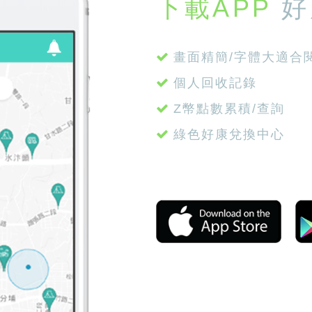
下載APP
好
畫面精簡/字體大適合
個人回收記錄
Z幣點數累積/查詢
綠色好康兌換中心