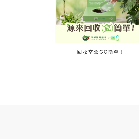
回收空盒GO簡單 !