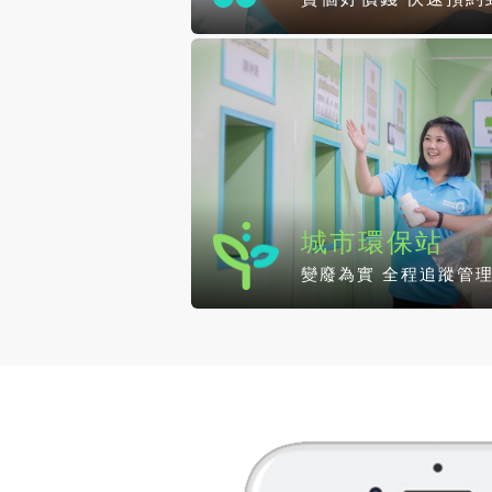
城市環保站
變廢為實 全程追蹤管