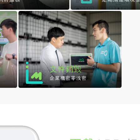
文件銷毀
理
企業機密零洩密