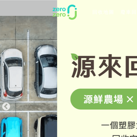
回收地圖
廢車回