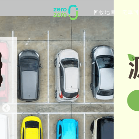
回收地圖
廢車回