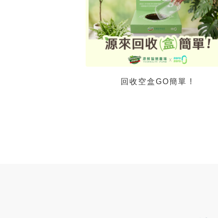
回收空盒GO簡單 !